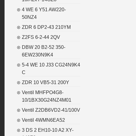
4 WE 6 Y51 AW220-
50NZ4
ZDR 6 DP2-43 210YM
Z2FS 6-2-44 2QV
DBW 20 B2-52 350-
6EW230N9K4
5-4 WE 10 J33 CG24N9K4
C
ZDR 10 VB5-31 200Y
Ventil MHFPO4G8-
10/1BX30G24NZ4M01
Ventil Z2DB6VD2-41/100V
Ventil 4WMN6EA52
3 DS 2 EH10-10 A2 XY-