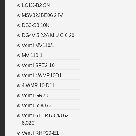
LC1X-B2 SN
MSV322BE06 24V
DS3-S3 10N
DG4V 5 22A M U C 6 20
Ventil MV110/1
MV 110-1
Ventil SFE2-10
Ventil 4WMR10D11
4 WMR 10 D11
Ventil GR2-0
Ventil 558373
Ventil 611-R1/8-43.62-
6.02C
Ventil RHP20-E1