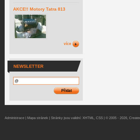
AKCE!! Motory Tatra 813
více
NEWSLETTER
Administrace
|
Mapa stránek
| Stránky jsou validní:
XHTML
,
CSS
| © 2005 - 2026, Creat