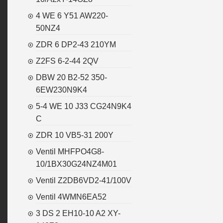
4 WE 6 Y51 AW220-
50NZ4
ZDR 6 DP2-43 210YM
Z2FS 6-2-44 2QV
DBW 20 B2-52 350-
6EW230N9K4
5-4 WE 10 J33 CG24N9K4
C
ZDR 10 VB5-31 200Y
Ventil MHFPO4G8-
10/1BX30G24NZ4M01
Ventil Z2DB6VD2-41/100V
Ventil 4WMN6EA52
3 DS 2 EH10-10 A2 XY-