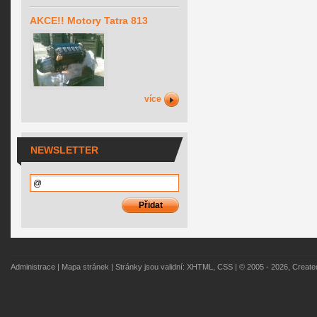
AKCE!! Motory Tatra 813
více
NEWSLETTER
Administrace
|
Mapa stránek
| Stránky jsou validní:
XHTML
,
CSS
| © 2005 - 2026, Creat