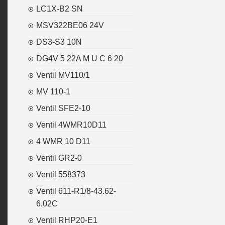
LC1X-B2 SN
MSV322BE06 24V
DS3-S3 10N
DG4V 5 22A M U C 6 20
Ventil MV110/1
MV 110-1
Ventil SFE2-10
Ventil 4WMR10D11
4 WMR 10 D11
Ventil GR2-0
Ventil 558373
Ventil 611-R1/8-43.62-
6.02C
Ventil RHP20-E1