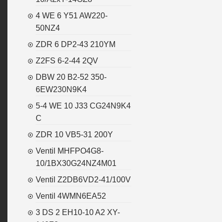
4 WE 6 Y51 AW220-
50NZ4
ZDR 6 DP2-43 210YM
Z2FS 6-2-44 2QV
DBW 20 B2-52 350-
6EW230N9K4
5-4 WE 10 J33 CG24N9K4
C
ZDR 10 VB5-31 200Y
Ventil MHFPO4G8-
10/1BX30G24NZ4M01
Ventil Z2DB6VD2-41/100V
Ventil 4WMN6EA52
3 DS 2 EH10-10 A2 XY-