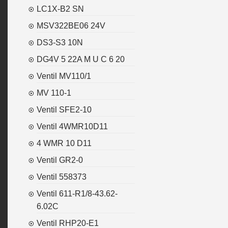
LC1X-B2 SN
MSV322BE06 24V
DS3-S3 10N
DG4V 5 22A M U C 6 20
Ventil MV110/1
MV 110-1
Ventil SFE2-10
Ventil 4WMR10D11
4 WMR 10 D11
Ventil GR2-0
Ventil 558373
Ventil 611-R1/8-43.62-
6.02C
Ventil RHP20-E1