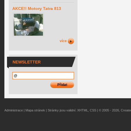
AKCE!! Motory Tatra 813
více
NEWSLETTER
Administrace
|
Mapa stránek
| Stránky jsou validní:
XHTML
,
CSS
| © 2005 - 2026, Creat