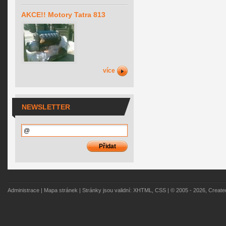
AKCE!! Motory Tatra 813
více
NEWSLETTER
Administrace
|
Mapa stránek
| Stránky jsou validní:
XHTML
,
CSS
| © 2005 - 2026, Creat