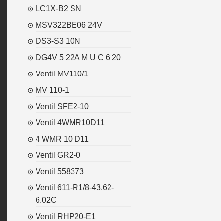
LC1X-B2 SN
MSV322BE06 24V
DS3-S3 10N
DG4V 5 22A M U C 6 20
Ventil MV110/1
MV 110-1
Ventil SFE2-10
Ventil 4WMR10D11
4 WMR 10 D11
Ventil GR2-0
Ventil 558373
Ventil 611-R1/8-43.62-
6.02C
Ventil RHP20-E1