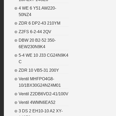
4 WE 6 Y51 AW220-
50NZ4
ZDR 6 DP2-43 210YM
Z2FS 6-2-44 2QV
DBW 20 B2-52 350-
6EW230N9K4
5-4 WE 10 J33 CG24N9K4
C
ZDR 10 VB5-31 200Y
Ventil MHFPO4G8-
10/1BX30G24NZ4M01
Ventil Z2DB6VD2-41/100V
Ventil 4WMN6EA52
3 DS 2 EH10-10 A2 XY-