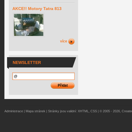
AKCE!! Motory Tatra 813
více
NEWSLETTER
Administrace
|
Mapa stránek
| Stránky jsou validní:
XHTML
,
CSS
| © 2005 - 2026, Creat