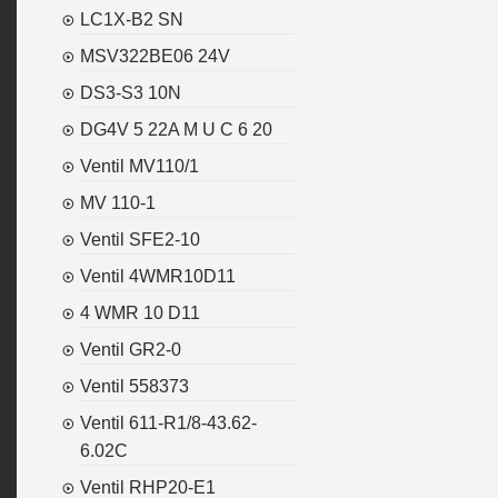
LC1X-B2 SN
MSV322BE06 24V
DS3-S3 10N
DG4V 5 22A M U C 6 20
Ventil MV110/1
MV 110-1
Ventil SFE2-10
Ventil 4WMR10D11
4 WMR 10 D11
Ventil GR2-0
Ventil 558373
Ventil 611-R1/8-43.62-
6.02C
Ventil RHP20-E1