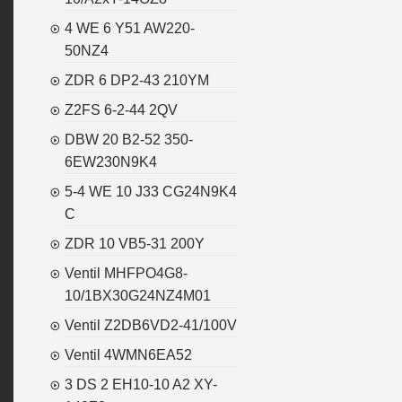
4 WE 6 Y51 AW220-
50NZ4
ZDR 6 DP2-43 210YM
Z2FS 6-2-44 2QV
DBW 20 B2-52 350-
6EW230N9K4
5-4 WE 10 J33 CG24N9K4
C
ZDR 10 VB5-31 200Y
Ventil MHFPO4G8-
10/1BX30G24NZ4M01
Ventil Z2DB6VD2-41/100V
Ventil 4WMN6EA52
3 DS 2 EH10-10 A2 XY-