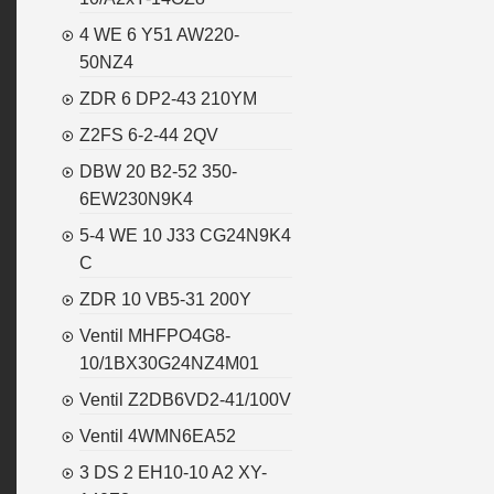
4 WE 6 Y51 AW220-
50NZ4
ZDR 6 DP2-43 210YM
Z2FS 6-2-44 2QV
DBW 20 B2-52 350-
6EW230N9K4
5-4 WE 10 J33 CG24N9K4
C
ZDR 10 VB5-31 200Y
Ventil MHFPO4G8-
10/1BX30G24NZ4M01
Ventil Z2DB6VD2-41/100V
Ventil 4WMN6EA52
3 DS 2 EH10-10 A2 XY-