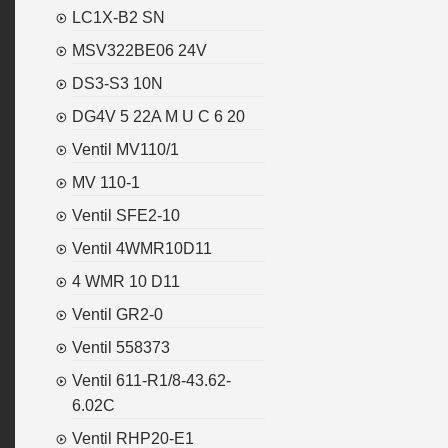
LC1X-B2 SN
MSV322BE06 24V
DS3-S3 10N
DG4V 5 22A M U C 6 20
Ventil MV110/1
MV 110-1
Ventil SFE2-10
Ventil 4WMR10D11
4 WMR 10 D11
Ventil GR2-0
Ventil 558373
Ventil 611-R1/8-43.62-
6.02C
Ventil RHP20-E1