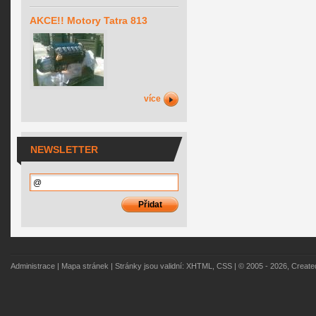
AKCE!! Motory Tatra 813
více
NEWSLETTER
Administrace
|
Mapa stránek
| Stránky jsou validní:
XHTML
,
CSS
| © 2005 - 2026, Creat