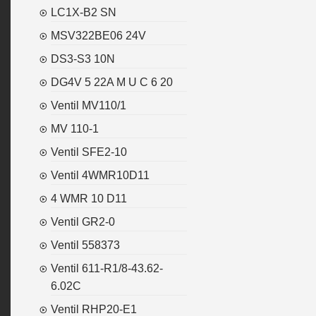
LC1X-B2 SN
MSV322BE06 24V
DS3-S3 10N
DG4V 5 22A M U C 6 20
Ventil MV110/1
MV 110-1
Ventil SFE2-10
Ventil 4WMR10D11
4 WMR 10 D11
Ventil GR2-0
Ventil 558373
Ventil 611-R1/8-43.62-
6.02C
Ventil RHP20-E1