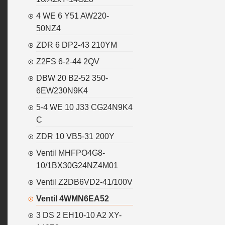
4 WE 6 Y51 AW220-
50NZ4
ZDR 6 DP2-43 210YM
Z2FS 6-2-44 2QV
DBW 20 B2-52 350-
6EW230N9K4
5-4 WE 10 J33 CG24N9K4
C
ZDR 10 VB5-31 200Y
Ventil MHFPO4G8-
10/1BX30G24NZ4M01
Ventil Z2DB6VD2-41/100V
Ventil 4WMN6EA52
3 DS 2 EH10-10 A2 XY-