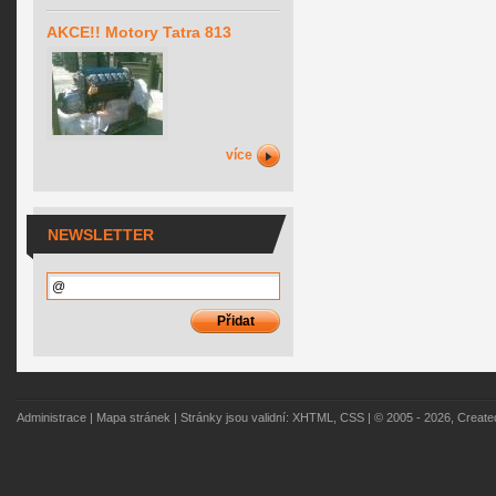
AKCE!! Motory Tatra 813
více
NEWSLETTER
Administrace
|
Mapa stránek
| Stránky jsou validní:
XHTML
,
CSS
| © 2005 - 2026, Creat