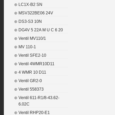
LC1X-B2 SN
MSV322BE06 24V
DS3-S3 10N
DG4V 5 22A M U C 6 20
Ventil MV110/1
MV 110-1
Ventil SFE2-10
Ventil 4WMR10D11
4 WMR 10 D11
Ventil GR2-0
Ventil 558373
Ventil 611-R1/8-43.62-
6.02C
Ventil RHP20-E1