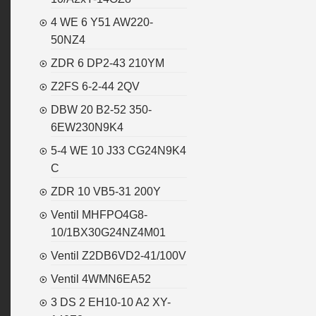
4 WE 6 Y51 AW220-
50NZ4
ZDR 6 DP2-43 210YM
Z2FS 6-2-44 2QV
DBW 20 B2-52 350-
6EW230N9K4
5-4 WE 10 J33 CG24N9K4
C
ZDR 10 VB5-31 200Y
Ventil MHFPO4G8-
10/1BX30G24NZ4M01
Ventil Z2DB6VD2-41/100V
Ventil 4WMN6EA52
3 DS 2 EH10-10 A2 XY-