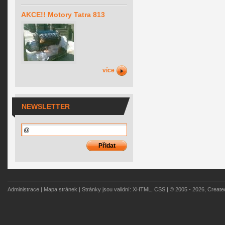
AKCE!! Motory Tatra 813
více
NEWSLETTER
Administrace
|
Mapa stránek
| Stránky jsou validní:
XHTML
,
CSS
| © 2005 - 2026, Creat