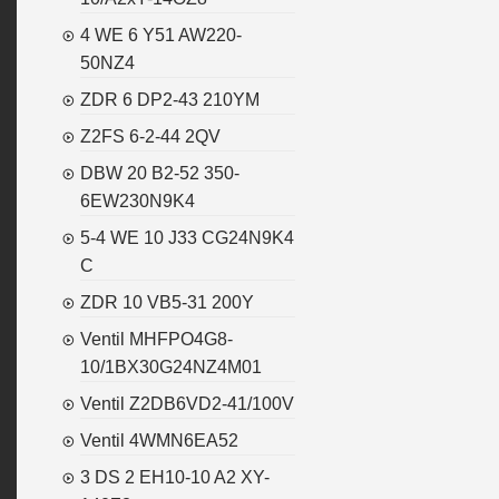
4 WE 6 Y51 AW220-
50NZ4
ZDR 6 DP2-43 210YM
Z2FS 6-2-44 2QV
DBW 20 B2-52 350-
6EW230N9K4
5-4 WE 10 J33 CG24N9K4
C
ZDR 10 VB5-31 200Y
Ventil MHFPO4G8-
10/1BX30G24NZ4M01
Ventil Z2DB6VD2-41/100V
Ventil 4WMN6EA52
3 DS 2 EH10-10 A2 XY-