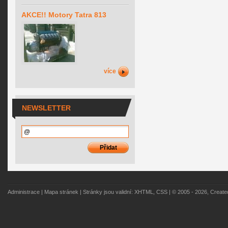
AKCE!! Motory Tatra 813
více
NEWSLETTER
Administrace
|
Mapa stránek
| Stránky jsou validní:
XHTML
,
CSS
| © 2005 - 2026, Creat