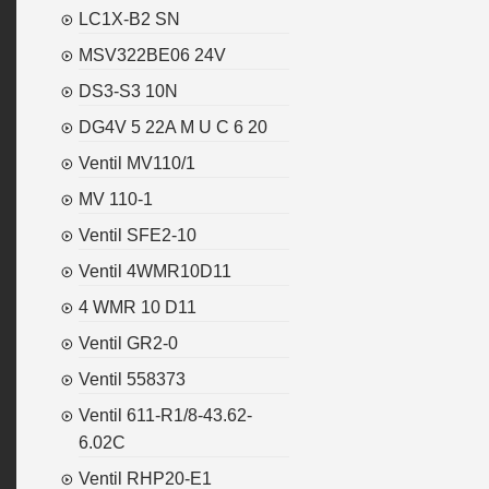
LC1X-B2 SN
MSV322BE06 24V
DS3-S3 10N
DG4V 5 22A M U C 6 20
Ventil MV110/1
MV 110-1
Ventil SFE2-10
Ventil 4WMR10D11
4 WMR 10 D11
Ventil GR2-0
Ventil 558373
Ventil 611-R1/8-43.62-
6.02C
Ventil RHP20-E1