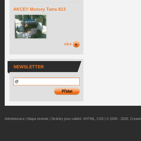
AKCE!! Motory Tatra 813
více
NEWSLETTER
Administrace
|
Mapa stránek
| Stránky jsou validní:
XHTML
,
CSS
| © 2005 - 2026, Creat