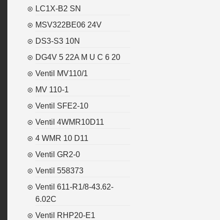
LC1X-B2 SN
MSV322BE06 24V
DS3-S3 10N
DG4V 5 22A M U C 6 20
Ventil MV110/1
MV 110-1
Ventil SFE2-10
Ventil 4WMR10D11
4 WMR 10 D11
Ventil GR2-0
Ventil 558373
Ventil 611-R1/8-43.62-
6.02C
Ventil RHP20-E1