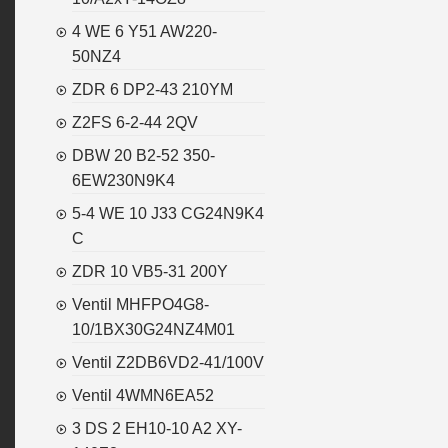
4 WE 6 Y51 AW220-
50NZ4
ZDR 6 DP2-43 210YM
Z2FS 6-2-44 2QV
DBW 20 B2-52 350-
6EW230N9K4
5-4 WE 10 J33 CG24N9K4
C
ZDR 10 VB5-31 200Y
Ventil MHFPO4G8-
10/1BX30G24NZ4M01
Ventil Z2DB6VD2-41/100V
Ventil 4WMN6EA52
3 DS 2 EH10-10 A2 XY-