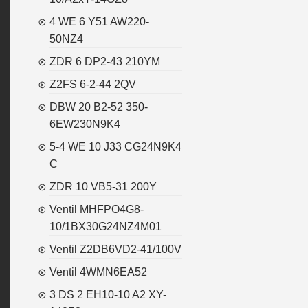
4 WE 6 Y51 AW220-
50NZ4
ZDR 6 DP2-43 210YM
Z2FS 6-2-44 2QV
DBW 20 B2-52 350-
6EW230N9K4
5-4 WE 10 J33 CG24N9K4
C
ZDR 10 VB5-31 200Y
Ventil MHFPO4G8-
10/1BX30G24NZ4M01
Ventil Z2DB6VD2-41/100V
Ventil 4WMN6EA52
3 DS 2 EH10-10 A2 XY-