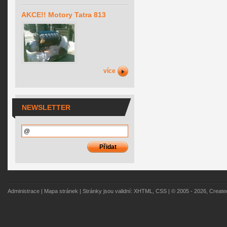
AKCE!! Motory Tatra 813
více
NEWSLETTER
Administrace
|
Mapa stránek
| Stránky jsou validní:
XHTML
,
CSS
| © 2005 - 2026, Creat