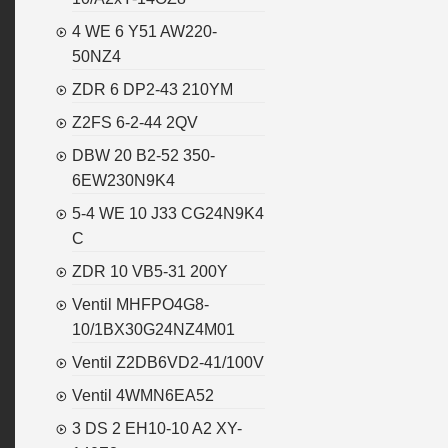
4 WE 6 Y51 AW220-
50NZ4
ZDR 6 DP2-43 210YM
Z2FS 6-2-44 2QV
DBW 20 B2-52 350-
6EW230N9K4
5-4 WE 10 J33 CG24N9K4
C
ZDR 10 VB5-31 200Y
Ventil MHFPO4G8-
10/1BX30G24NZ4M01
Ventil Z2DB6VD2-41/100V
Ventil 4WMN6EA52
3 DS 2 EH10-10 A2 XY-