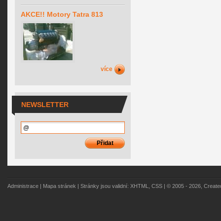
AKCE!! Motory Tatra 813
více
NEWSLETTER
Administrace
|
Mapa stránek
| Stránky jsou validní:
XHTML
,
CSS
| © 2005 - 2026, Creat