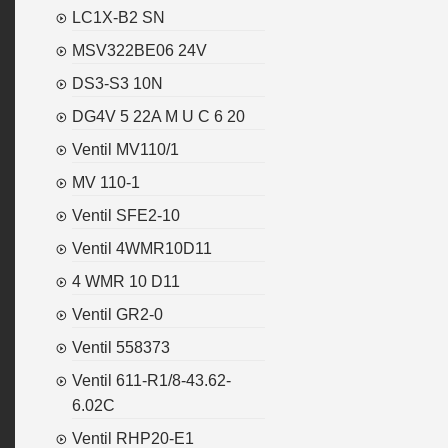
LC1X-B2 SN
MSV322BE06 24V
DS3-S3 10N
DG4V 5 22A M U C 6 20
Ventil MV110/1
MV 110-1
Ventil SFE2-10
Ventil 4WMR10D11
4 WMR 10 D11
Ventil GR2-0
Ventil 558373
Ventil 611-R1/8-43.62-
6.02C
Ventil RHP20-E1