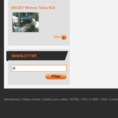
AKCE!! Motory Tatra 813
více
NEWSLETTER
Administrace
|
Mapa stránek
| Stránky jsou validní:
XHTML
,
CSS
| © 2005 - 2026, Creat