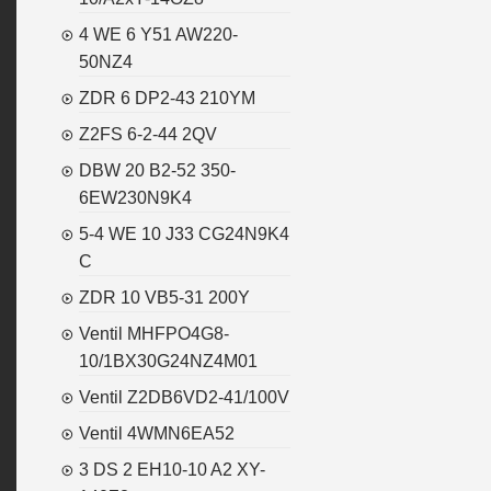
4 WE 6 Y51 AW220-
50NZ4
ZDR 6 DP2-43 210YM
Z2FS 6-2-44 2QV
DBW 20 B2-52 350-
6EW230N9K4
5-4 WE 10 J33 CG24N9K4
C
ZDR 10 VB5-31 200Y
Ventil MHFPO4G8-
10/1BX30G24NZ4M01
Ventil Z2DB6VD2-41/100V
Ventil 4WMN6EA52
3 DS 2 EH10-10 A2 XY-