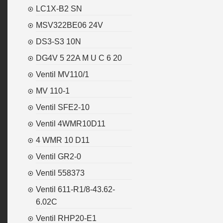
LC1X-B2 SN
MSV322BE06 24V
DS3-S3 10N
DG4V 5 22A M U C 6 20
Ventil MV110/1
MV 110-1
Ventil SFE2-10
Ventil 4WMR10D11
4 WMR 10 D11
Ventil GR2-0
Ventil 558373
Ventil 611-R1/8-43.62-
6.02C
Ventil RHP20-E1