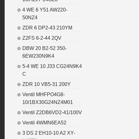
4 WE 6 Y51 AW220-
50NZ4
ZDR 6 DP2-43 210YM
Z2FS 6-2-44 2QV
DBW 20 B2-52 350-
6EW230N9K4
5-4 WE 10 J33 CG24N9K4
C
ZDR 10 VB5-31 200Y
Ventil MHFPO4G8-
10/1BX30G24NZ4M01
Ventil Z2DB6VD2-41/100V
Ventil 4WMN6EA52
3 DS 2 EH10-10 A2 XY-