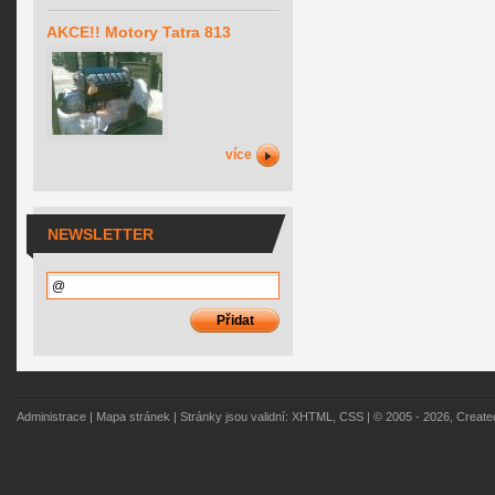
AKCE!! Motory Tatra 813
více
NEWSLETTER
Administrace
|
Mapa stránek
| Stránky jsou validní:
XHTML
,
CSS
| © 2005 - 2026, Creat