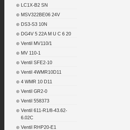
LC1X-B2 SN
MSV322BE06 24V
DS3-S3 10N
DG4V 5 22A M U C 6 20
Ventil MV110/1
MV 110-1
Ventil SFE2-10
Ventil 4WMR10D11
4 WMR 10 D11
Ventil GR2-0
Ventil 558373
Ventil 611-R1/8-43.62-
6.02C
Ventil RHP20-E1