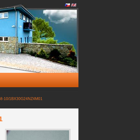
G8-10/1BX30G24NZ4M01
1