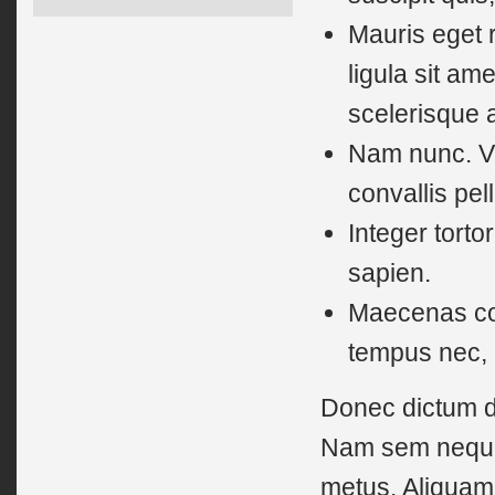
Mauris eget 
ligula sit am
scelerisque a
Nam nunc. Ve
convallis pe
Integer tortor
sapien.
Maecenas conv
tempus nec, 
Donec dictum d
Nam sem neque,
metus. Aliquam