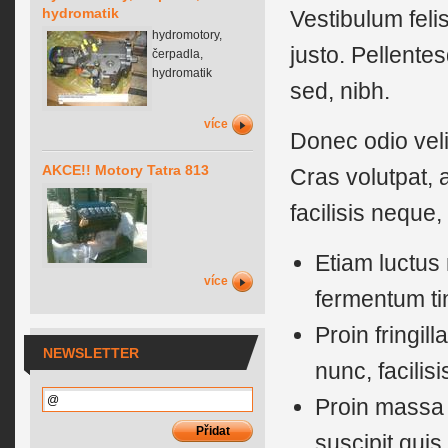
hydromatik
Vestibulum feli
hydromotory,
justo. Pellente
čerpadla,
hydromatik
sed, nibh.
více
Donec odio velit
AKCE!! Motory Tatra 813
Cras volutpat, 
facilisis neque,
Etiam luctus 
více
fermentum ti
Proin fringill
NEWSLETTER
nunc, facilis
Proin massa l
suscipit quis