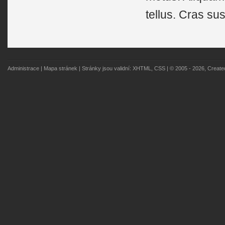
tellus. Cras sus
Administrace
|
Mapa stránek
| Stránky jsou validní:
XHTML
,
CSS
| © 2005 - 2026, Creat