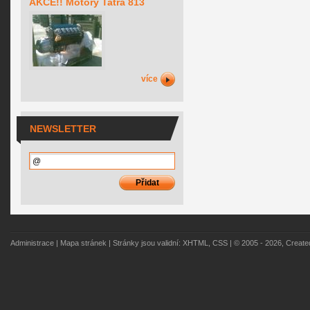
AKCE!! Motory Tatra 813
více
NEWSLETTER
Administrace
|
Mapa stránek
| Stránky jsou validní:
XHTML
,
CSS
| © 2005 - 2026, Creat