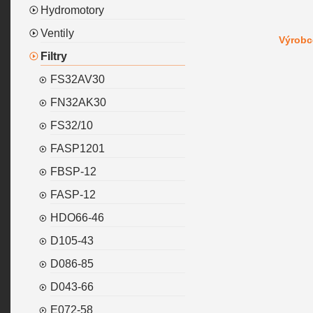
Hydromotory
Ventily
Výrobc
Filtry
FS32AV30
FN32AK30
FS32/10
FASP1201
FBSP-12
FASP-12
HDO66-46
D105-43
D086-85
D043-66
E072-58