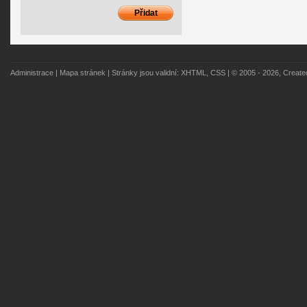
Administrace
|
Mapa stránek
| Stránky jsou validní:
XHTML
,
CSS
| © 2005 - 2026, Creat